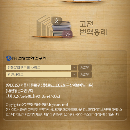
바로가기
바로가기
(우)03150 서울시 종로구 삼봉로81, 1332호(두산위브파빌리온)
(사)전통문화연구회
전화 :
02-762-8401
|
FAX : 02-747-0083
Copyright (c) 2022 전통문화연구회 All rights reserved.
본 사이트는 교육부 고전문헌 국역지원사업의 지원으로 구축되었습니다. 크리에이티브 커먼즈 라이선스
크리에이티브 커먼즈 저작자표시-비영리-변경금지 2.0 대한민국 라이선스에 따라 이용할 수 있습니다.