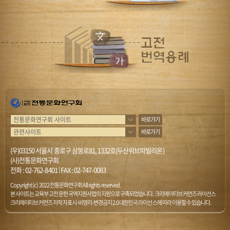
바로가기
바로가기
(우)03150 서울시 종로구 삼봉로81, 1332호(두산위브파빌리온)
(사)전통문화연구회
전화 :
02-762-8401
|
FAX : 02-747-0083
Copyright (c) 2022 전통문화연구회 All rights reserved.
본 사이트는 교육부 고전문헌 국역지원사업의 지원으로 구축되었습니다. 크리에이티브 커먼즈 라이선스
크리에이티브 커먼즈 저작자표시-비영리-변경금지 2.0 대한민국 라이선스에 따라 이용할 수 있습니다.