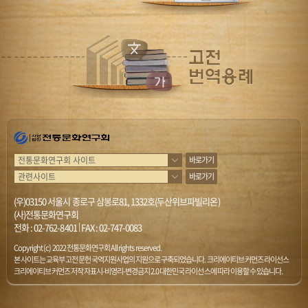
바로가기
바로가기
(우)03150 서울시 종로구 삼봉로81, 1332호(두산위브파빌리온)
(사)전통문화연구회
전화 :
02-762-8401
|
FAX : 02-747-0083
Copyright (c) 2022 전통문화연구회 All rights reserved.
본 사이트는 교육부 고전문헌 국역지원사업의 지원으로 구축되었습니다. 크리에이티브 커먼즈 라이선스
크리에이티브 커먼즈 저작자표시-비영리-변경금지 2.0 대한민국 라이선스에 따라 이용할 수 있습니다.