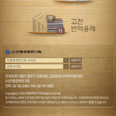
바로가기
바로가기
(우)03150 서울시 종로구 삼봉로81, 1332호(두산위브파빌리온)
(사)전통문화연구회
전화 :
02-762-8401
|
FAX : 02-747-0083
Copyright (c) 2022 전통문화연구회 All rights reserved.
본 사이트는 교육부 고전문헌 국역지원사업의 지원으로 구축되었습니다. 크리에이티브 커먼즈 라이선스
크리에이티브 커먼즈 저작자표시-비영리-변경금지 2.0 대한민국 라이선스에 따라 이용할 수 있습니다.