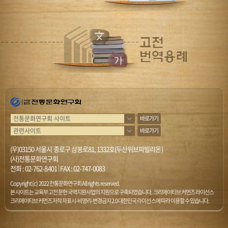
바로가기
바로가기
(우)03150 서울시 종로구 삼봉로81, 1332호(두산위브파빌리온)
(사)전통문화연구회
전화 :
02-762-8401
|
FAX : 02-747-0083
Copyright (c) 2022 전통문화연구회 All rights reserved.
본 사이트는 교육부 고전문헌 국역지원사업의 지원으로 구축되었습니다. 크리에이티브 커먼즈 라이선스
크리에이티브 커먼즈 저작자표시-비영리-변경금지 2.0 대한민국 라이선스에 따라 이용할 수 있습니다.