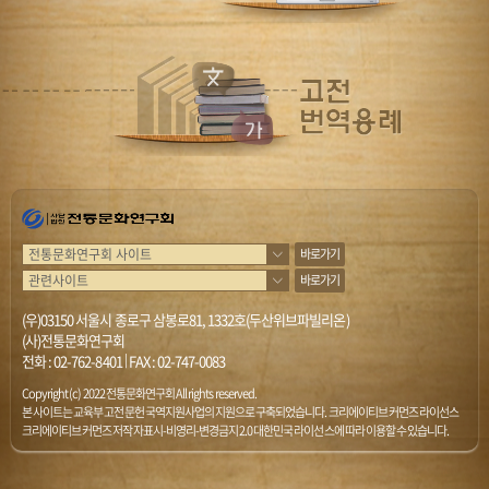
바로가기
바로가기
(우)03150 서울시 종로구 삼봉로81, 1332호(두산위브파빌리온)
(사)전통문화연구회
전화 :
02-762-8401
|
FAX : 02-747-0083
Copyright (c) 2022 전통문화연구회 All rights reserved.
본 사이트는 교육부 고전문헌 국역지원사업의 지원으로 구축되었습니다. 크리에이티브 커먼즈 라이선스
크리에이티브 커먼즈 저작자표시-비영리-변경금지 2.0 대한민국 라이선스에 따라 이용할 수 있습니다.