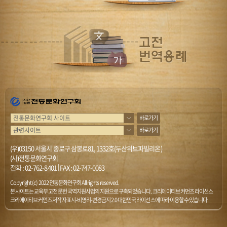
바로가기
바로가기
(우)03150 서울시 종로구 삼봉로81, 1332호(두산위브파빌리온)
(사)전통문화연구회
전화 :
02-762-8401
|
FAX : 02-747-0083
Copyright (c) 2022 전통문화연구회 All rights reserved.
본 사이트는 교육부 고전문헌 국역지원사업의 지원으로 구축되었습니다. 크리에이티브 커먼즈 라이선스
크리에이티브 커먼즈 저작자표시-비영리-변경금지 2.0 대한민국 라이선스에 따라 이용할 수 있습니다.