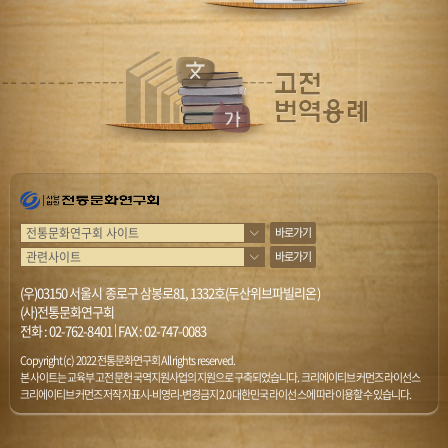
바로가기
바로가기
(우)03150 서울시 종로구 삼봉로81, 1332호(두산위브파빌리온)
(사)전통문화연구회
전화 :
02-762-8401
|
FAX : 02-747-0083
Copyright (c) 2022 전통문화연구회 All rights reserved.
본 사이트는 교육부 고전문헌 국역지원사업의 지원으로 구축되었습니다. 크리에이티브 커먼즈 라이선스
크리에이티브 커먼즈 저작자표시-비영리-변경금지 2.0 대한민국 라이선스에 따라 이용할 수 있습니다.