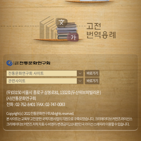
바로가기
바로가기
(우)03150 서울시 종로구 삼봉로81, 1332호(두산위브파빌리온)
(사)전통문화연구회
전화 :
02-762-8401
|
FAX : 02-747-0083
Copyright (c) 2022 전통문화연구회 All rights reserved.
본 사이트는 교육부 고전문헌 국역지원사업의 지원으로 구축되었습니다. 크리에이티브 커먼즈 라이선스
크리에이티브 커먼즈 저작자표시-비영리-변경금지 2.0 대한민국 라이선스에 따라 이용할 수 있습니다.