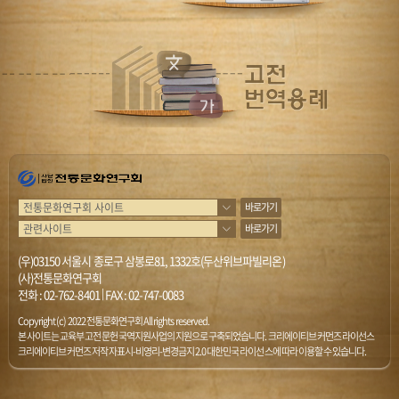
바로가기
바로가기
(우)03150 서울시 종로구 삼봉로81, 1332호(두산위브파빌리온)
(사)전통문화연구회
전화 :
02-762-8401
|
FAX : 02-747-0083
Copyright (c) 2022 전통문화연구회 All rights reserved.
본 사이트는 교육부 고전문헌 국역지원사업의 지원으로 구축되었습니다. 크리에이티브 커먼즈 라이선스
크리에이티브 커먼즈 저작자표시-비영리-변경금지 2.0 대한민국 라이선스에 따라 이용할 수 있습니다.