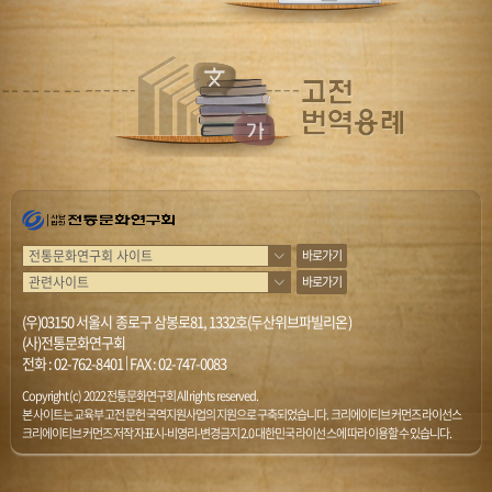
바로가기
바로가기
(우)03150 서울시 종로구 삼봉로81, 1332호(두산위브파빌리온)
(사)전통문화연구회
전화 :
02-762-8401
|
FAX : 02-747-0083
Copyright (c) 2022 전통문화연구회 All rights reserved.
본 사이트는 교육부 고전문헌 국역지원사업의 지원으로 구축되었습니다. 크리에이티브 커먼즈 라이선스
크리에이티브 커먼즈 저작자표시-비영리-변경금지 2.0 대한민국 라이선스에 따라 이용할 수 있습니다.