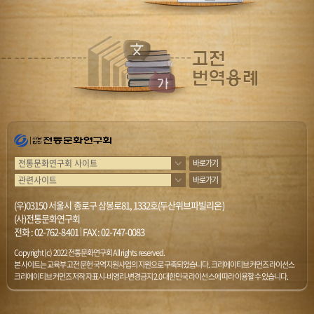
바로가기
바로가기
(우)03150 서울시 종로구 삼봉로81, 1332호(두산위브파빌리온)
(사)전통문화연구회
전화 :
02-762-8401
|
FAX : 02-747-0083
Copyright (c) 2022 전통문화연구회 All rights reserved.
본 사이트는 교육부 고전문헌 국역지원사업의 지원으로 구축되었습니다. 크리에이티브 커먼즈 라이선스
크리에이티브 커먼즈 저작자표시-비영리-변경금지 2.0 대한민국 라이선스에 따라 이용할 수 있습니다.