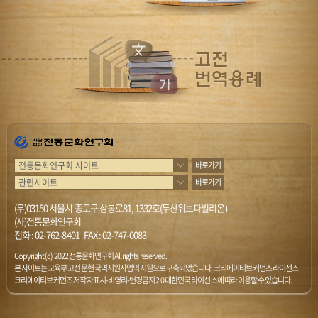
바로가기
바로가기
(우)03150 서울시 종로구 삼봉로81, 1332호(두산위브파빌리온)
(사)전통문화연구회
전화 :
02-762-8401
|
FAX : 02-747-0083
Copyright (c) 2022 전통문화연구회 All rights reserved.
본 사이트는 교육부 고전문헌 국역지원사업의 지원으로 구축되었습니다. 크리에이티브 커먼즈 라이선스
크리에이티브 커먼즈 저작자표시-비영리-변경금지 2.0 대한민국 라이선스에 따라 이용할 수 있습니다.