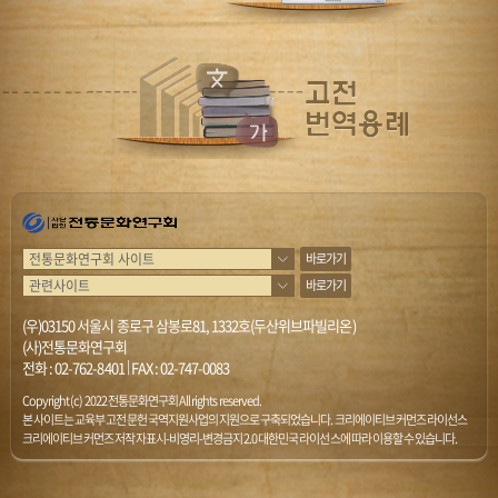
바로가기
바로가기
(우)03150 서울시 종로구 삼봉로81, 1332호(두산위브파빌리온)
(사)전통문화연구회
전화 :
02-762-8401
|
FAX : 02-747-0083
Copyright (c) 2022 전통문화연구회 All rights reserved.
본 사이트는 교육부 고전문헌 국역지원사업의 지원으로 구축되었습니다. 크리에이티브 커먼즈 라이선스
크리에이티브 커먼즈 저작자표시-비영리-변경금지 2.0 대한민국 라이선스에 따라 이용할 수 있습니다.