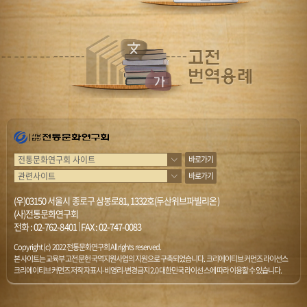
바로가기
바로가기
(우)03150 서울시 종로구 삼봉로81, 1332호(두산위브파빌리온)
(사)전통문화연구회
전화 :
02-762-8401
|
FAX : 02-747-0083
Copyright (c) 2022 전통문화연구회 All rights reserved.
본 사이트는 교육부 고전문헌 국역지원사업의 지원으로 구축되었습니다. 크리에이티브 커먼즈 라이선스
크리에이티브 커먼즈 저작자표시-비영리-변경금지 2.0 대한민국 라이선스에 따라 이용할 수 있습니다.