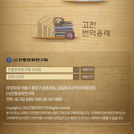
바로가기
바로가기
(우)03150 서울시 종로구 삼봉로81, 1332호(두산위브파빌리온)
(사)전통문화연구회
전화 :
02-762-8401
|
FAX : 02-747-0083
Copyright (c) 2022 전통문화연구회 All rights reserved.
본 사이트는 교육부 고전문헌 국역지원사업의 지원으로 구축되었습니다. 크리에이티브 커먼즈 라이선스
크리에이티브 커먼즈 저작자표시-비영리-변경금지 2.0 대한민국 라이선스에 따라 이용할 수 있습니다.