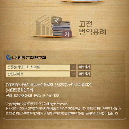
바로가기
바로가기
(우)03150 서울시 종로구 삼봉로81, 1332호(두산위브파빌리온)
(사)전통문화연구회
전화 :
02-762-8401
|
FAX : 02-747-0083
Copyright (c) 2022 전통문화연구회 All rights reserved.
본 사이트는 교육부 고전문헌 국역지원사업의 지원으로 구축되었습니다. 크리에이티브 커먼즈 라이선스
크리에이티브 커먼즈 저작자표시-비영리-변경금지 2.0 대한민국 라이선스에 따라 이용할 수 있습니다.