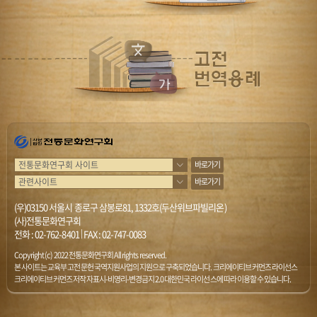
바로가기
바로가기
(우)03150 서울시 종로구 삼봉로81, 1332호(두산위브파빌리온)
(사)전통문화연구회
전화 :
02-762-8401
|
FAX : 02-747-0083
Copyright (c) 2022 전통문화연구회 All rights reserved.
본 사이트는 교육부 고전문헌 국역지원사업의 지원으로 구축되었습니다. 크리에이티브 커먼즈 라이선스
크리에이티브 커먼즈 저작자표시-비영리-변경금지 2.0 대한민국 라이선스에 따라 이용할 수 있습니다.