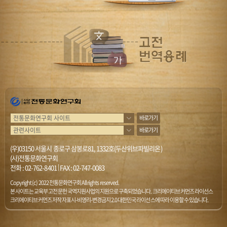
바로가기
바로가기
(우)03150 서울시 종로구 삼봉로81, 1332호(두산위브파빌리온)
(사)전통문화연구회
전화 :
02-762-8401
|
FAX : 02-747-0083
Copyright (c) 2022 전통문화연구회 All rights reserved.
본 사이트는 교육부 고전문헌 국역지원사업의 지원으로 구축되었습니다. 크리에이티브 커먼즈 라이선스
크리에이티브 커먼즈 저작자표시-비영리-변경금지 2.0 대한민국 라이선스에 따라 이용할 수 있습니다.