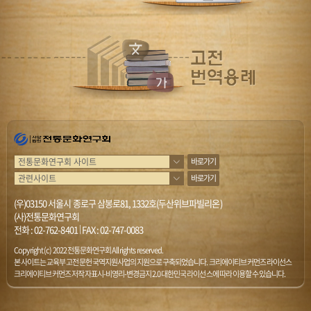
바로가기
바로가기
(우)03150 서울시 종로구 삼봉로81, 1332호(두산위브파빌리온)
(사)전통문화연구회
전화 :
02-762-8401
|
FAX : 02-747-0083
Copyright (c) 2022 전통문화연구회 All rights reserved.
본 사이트는 교육부 고전문헌 국역지원사업의 지원으로 구축되었습니다. 크리에이티브 커먼즈 라이선스
크리에이티브 커먼즈 저작자표시-비영리-변경금지 2.0 대한민국 라이선스에 따라 이용할 수 있습니다.