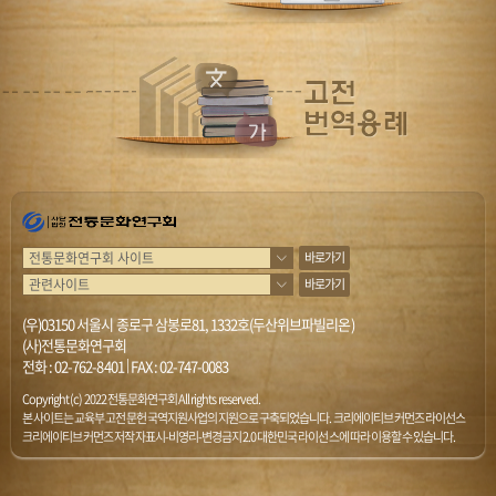
바로가기
바로가기
(우)03150 서울시 종로구 삼봉로81, 1332호(두산위브파빌리온)
(사)전통문화연구회
전화 :
02-762-8401
|
FAX : 02-747-0083
Copyright (c) 2022 전통문화연구회 All rights reserved.
본 사이트는 교육부 고전문헌 국역지원사업의 지원으로 구축되었습니다. 크리에이티브 커먼즈 라이선스
크리에이티브 커먼즈 저작자표시-비영리-변경금지 2.0 대한민국 라이선스에 따라 이용할 수 있습니다.