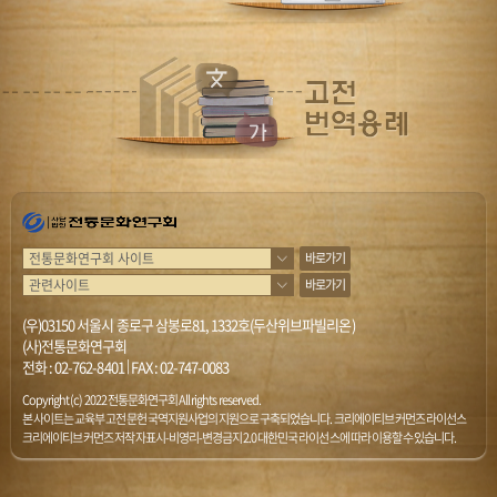
바로가기
바로가기
(우)03150 서울시 종로구 삼봉로81, 1332호(두산위브파빌리온)
(사)전통문화연구회
전화 :
02-762-8401
|
FAX : 02-747-0083
Copyright (c) 2022 전통문화연구회 All rights reserved.
본 사이트는 교육부 고전문헌 국역지원사업의 지원으로 구축되었습니다. 크리에이티브 커먼즈 라이선스
크리에이티브 커먼즈 저작자표시-비영리-변경금지 2.0 대한민국 라이선스에 따라 이용할 수 있습니다.