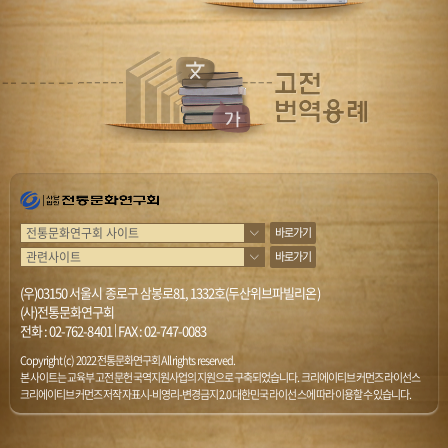
바로가기
바로가기
(우)03150 서울시 종로구 삼봉로81, 1332호(두산위브파빌리온)
(사)전통문화연구회
전화 :
02-762-8401
|
FAX : 02-747-0083
Copyright (c) 2022 전통문화연구회 All rights reserved.
본 사이트는 교육부 고전문헌 국역지원사업의 지원으로 구축되었습니다. 크리에이티브 커먼즈 라이선스
크리에이티브 커먼즈 저작자표시-비영리-변경금지 2.0 대한민국 라이선스에 따라 이용할 수 있습니다.