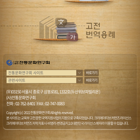
바로가기
바로가기
(우)03150 서울시 종로구 삼봉로81, 1332호(두산위브파빌리온)
(사)전통문화연구회
전화 :
02-762-8401
|
FAX : 02-747-0083
Copyright (c) 2022 전통문화연구회 All rights reserved.
본 사이트는 교육부 고전문헌 국역지원사업의 지원으로 구축되었습니다. 크리에이티브 커먼즈 라이선스
크리에이티브 커먼즈 저작자표시-비영리-변경금지 2.0 대한민국 라이선스에 따라 이용할 수 있습니다.