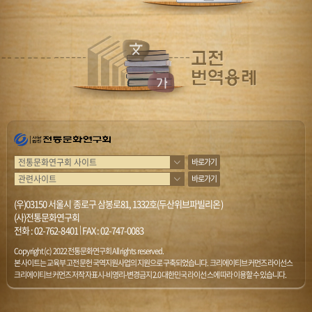
바로가기
바로가기
(우)03150 서울시 종로구 삼봉로81, 1332호(두산위브파빌리온)
(사)전통문화연구회
전화 :
02-762-8401
|
FAX : 02-747-0083
Copyright (c) 2022 전통문화연구회 All rights reserved.
본 사이트는 교육부 고전문헌 국역지원사업의 지원으로 구축되었습니다. 크리에이티브 커먼즈 라이선스
크리에이티브 커먼즈 저작자표시-비영리-변경금지 2.0 대한민국 라이선스에 따라 이용할 수 있습니다.