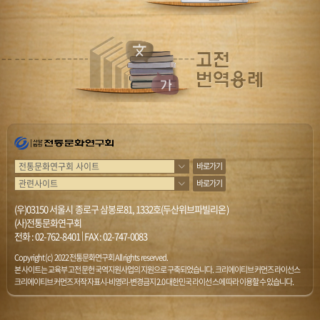
바로가기
바로가기
(우)03150 서울시 종로구 삼봉로81, 1332호(두산위브파빌리온)
(사)전통문화연구회
전화 :
02-762-8401
|
FAX : 02-747-0083
Copyright (c) 2022 전통문화연구회 All rights reserved.
본 사이트는 교육부 고전문헌 국역지원사업의 지원으로 구축되었습니다. 크리에이티브 커먼즈 라이선스
크리에이티브 커먼즈 저작자표시-비영리-변경금지 2.0 대한민국 라이선스에 따라 이용할 수 있습니다.