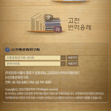
바로가기
바로가기
(우)03150 서울시 종로구 삼봉로81, 1332호(두산위브파빌리온)
(사)전통문화연구회
전화 :
02-762-8401
|
FAX : 02-747-0083
Copyright (c) 2022 전통문화연구회 All rights reserved.
본 사이트는 교육부 고전문헌 국역지원사업의 지원으로 구축되었습니다. 크리에이티브 커먼즈 라이선스
크리에이티브 커먼즈 저작자표시-비영리-변경금지 2.0 대한민국 라이선스에 따라 이용할 수 있습니다.