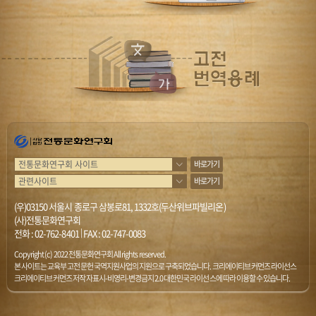
바로가기
바로가기
(우)03150 서울시 종로구 삼봉로81, 1332호(두산위브파빌리온)
(사)전통문화연구회
전화 :
02-762-8401
|
FAX : 02-747-0083
Copyright (c) 2022 전통문화연구회 All rights reserved.
본 사이트는 교육부 고전문헌 국역지원사업의 지원으로 구축되었습니다. 크리에이티브 커먼즈 라이선스
크리에이티브 커먼즈 저작자표시-비영리-변경금지 2.0 대한민국 라이선스에 따라 이용할 수 있습니다.