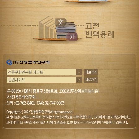
바로가기
바로가기
(우)03150 서울시 종로구 삼봉로81, 1332호(두산위브파빌리온)
(사)전통문화연구회
전화 :
02-762-8401
|
FAX : 02-747-0083
Copyright (c) 2022 전통문화연구회 All rights reserved.
본 사이트는 교육부 고전문헌 국역지원사업의 지원으로 구축되었습니다. 크리에이티브 커먼즈 라이선스
크리에이티브 커먼즈 저작자표시-비영리-변경금지 2.0 대한민국 라이선스에 따라 이용할 수 있습니다.