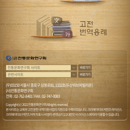
바로가기
바로가기
(우)03150 서울시 종로구 삼봉로81, 1332호(두산위브파빌리온)
(사)전통문화연구회
전화 :
02-762-8401
|
FAX : 02-747-0083
Copyright (c) 2022 전통문화연구회 All rights reserved.
본 사이트는 교육부 고전문헌 국역지원사업의 지원으로 구축되었습니다. 크리에이티브 커먼즈 라이선스
크리에이티브 커먼즈 저작자표시-비영리-변경금지 2.0 대한민국 라이선스에 따라 이용할 수 있습니다.