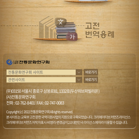
바로가기
바로가기
(우)03150 서울시 종로구 삼봉로81, 1332호(두산위브파빌리온)
(사)전통문화연구회
전화 :
02-762-8401
|
FAX : 02-747-0083
Copyright (c) 2022 전통문화연구회 All rights reserved.
본 사이트는 교육부 고전문헌 국역지원사업의 지원으로 구축되었습니다. 크리에이티브 커먼즈 라이선스
크리에이티브 커먼즈 저작자표시-비영리-변경금지 2.0 대한민국 라이선스에 따라 이용할 수 있습니다.