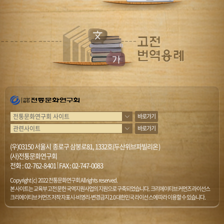
바로가기
바로가기
(우)03150 서울시 종로구 삼봉로81, 1332호(두산위브파빌리온)
(사)전통문화연구회
전화 :
02-762-8401
|
FAX : 02-747-0083
Copyright (c) 2022 전통문화연구회 All rights reserved.
본 사이트는 교육부 고전문헌 국역지원사업의 지원으로 구축되었습니다. 크리에이티브 커먼즈 라이선스
크리에이티브 커먼즈 저작자표시-비영리-변경금지 2.0 대한민국 라이선스에 따라 이용할 수 있습니다.