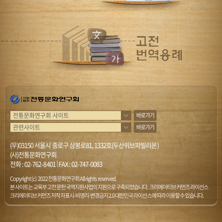
바로가기
바로가기
(우)03150 서울시 종로구 삼봉로81, 1332호(두산위브파빌리온)
(사)전통문화연구회
전화 :
02-762-8401
|
FAX : 02-747-0083
Copyright (c) 2022 전통문화연구회 All rights reserved.
본 사이트는 교육부 고전문헌 국역지원사업의 지원으로 구축되었습니다. 크리에이티브 커먼즈 라이선스
크리에이티브 커먼즈 저작자표시-비영리-변경금지 2.0 대한민국 라이선스에 따라 이용할 수 있습니다.