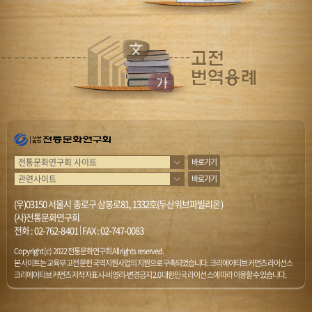
바로가기
바로가기
(우)03150 서울시 종로구 삼봉로81, 1332호(두산위브파빌리온)
(사)전통문화연구회
전화 :
02-762-8401
|
FAX : 02-747-0083
Copyright (c) 2022 전통문화연구회 All rights reserved.
본 사이트는 교육부 고전문헌 국역지원사업의 지원으로 구축되었습니다. 크리에이티브 커먼즈 라이선스
크리에이티브 커먼즈 저작자표시-비영리-변경금지 2.0 대한민국 라이선스에 따라 이용할 수 있습니다.