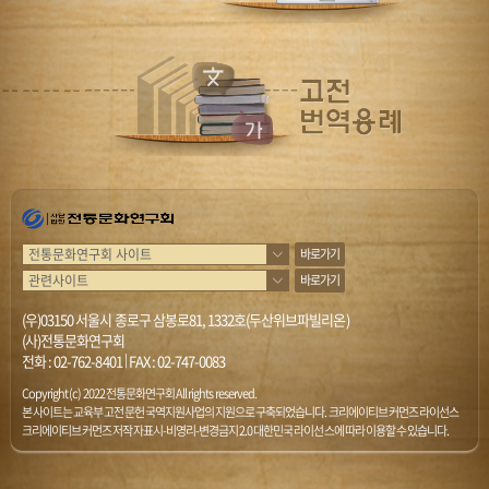
바로가기
바로가기
(우)03150 서울시 종로구 삼봉로81, 1332호(두산위브파빌리온)
(사)전통문화연구회
전화 :
02-762-8401
|
FAX : 02-747-0083
Copyright (c) 2022 전통문화연구회 All rights reserved.
본 사이트는 교육부 고전문헌 국역지원사업의 지원으로 구축되었습니다. 크리에이티브 커먼즈 라이선스
크리에이티브 커먼즈 저작자표시-비영리-변경금지 2.0 대한민국 라이선스에 따라 이용할 수 있습니다.