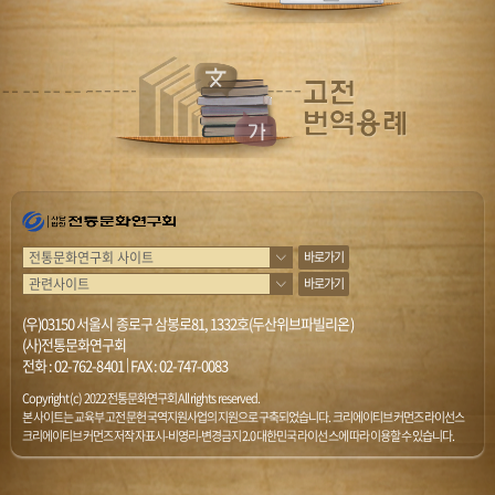
바로가기
바로가기
(우)03150 서울시 종로구 삼봉로81, 1332호(두산위브파빌리온)
(사)전통문화연구회
전화 :
02-762-8401
|
FAX : 02-747-0083
Copyright (c) 2022 전통문화연구회 All rights reserved.
본 사이트는 교육부 고전문헌 국역지원사업의 지원으로 구축되었습니다. 크리에이티브 커먼즈 라이선스
크리에이티브 커먼즈 저작자표시-비영리-변경금지 2.0 대한민국 라이선스에 따라 이용할 수 있습니다.