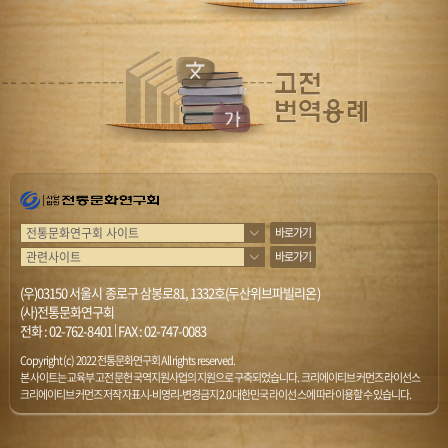
바로가기
바로가기
(우)03150 서울시 종로구 삼봉로81, 1332호(두산위브파빌리온)
(사)전통문화연구회
전화 :
02-762-8401
|
FAX : 02-747-0083
Copyright (c) 2022 전통문화연구회 All rights reserved.
본 사이트는 교육부 고전문헌 국역지원사업의 지원으로 구축되었습니다. 크리에이티브 커먼즈 라이선스
크리에이티브 커먼즈 저작자표시-비영리-변경금지 2.0 대한민국 라이선스에 따라 이용할 수 있습니다.