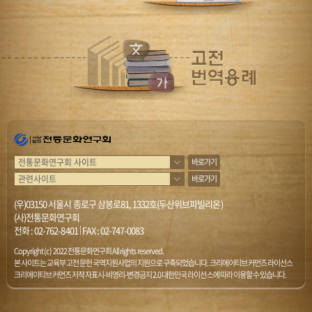
바로가기
바로가기
(우)03150 서울시 종로구 삼봉로81, 1332호(두산위브파빌리온)
(사)전통문화연구회
전화 :
02-762-8401
|
FAX : 02-747-0083
Copyright (c) 2022 전통문화연구회 All rights reserved.
본 사이트는 교육부 고전문헌 국역지원사업의 지원으로 구축되었습니다. 크리에이티브 커먼즈 라이선스
크리에이티브 커먼즈 저작자표시-비영리-변경금지 2.0 대한민국 라이선스에 따라 이용할 수 있습니다.