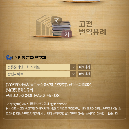
바로가기
바로가기
(우)03150 서울시 종로구 삼봉로81, 1332호(두산위브파빌리온)
(사)전통문화연구회
전화 :
02-762-8401
|
FAX : 02-747-0083
Copyright (c) 2022 전통문화연구회 All rights reserved.
본 사이트는 교육부 고전문헌 국역지원사업의 지원으로 구축되었습니다. 크리에이티브 커먼즈 라이선스
크리에이티브 커먼즈 저작자표시-비영리-변경금지 2.0 대한민국 라이선스에 따라 이용할 수 있습니다.