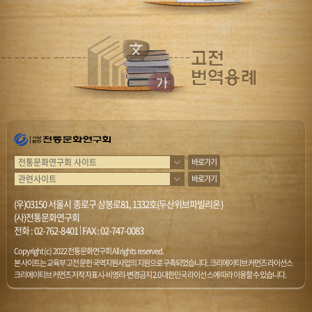
바로가기
바로가기
(우)03150 서울시 종로구 삼봉로81, 1332호(두산위브파빌리온)
(사)전통문화연구회
전화 :
02-762-8401
|
FAX : 02-747-0083
Copyright (c) 2022 전통문화연구회 All rights reserved.
본 사이트는 교육부 고전문헌 국역지원사업의 지원으로 구축되었습니다. 크리에이티브 커먼즈 라이선스
크리에이티브 커먼즈 저작자표시-비영리-변경금지 2.0 대한민국 라이선스에 따라 이용할 수 있습니다.