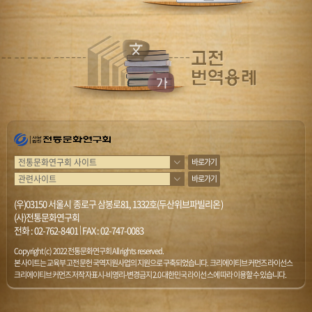
바로가기
바로가기
(우)03150 서울시 종로구 삼봉로81, 1332호(두산위브파빌리온)
(사)전통문화연구회
전화 :
02-762-8401
|
FAX : 02-747-0083
Copyright (c) 2022 전통문화연구회 All rights reserved.
본 사이트는 교육부 고전문헌 국역지원사업의 지원으로 구축되었습니다. 크리에이티브 커먼즈 라이선스
크리에이티브 커먼즈 저작자표시-비영리-변경금지 2.0 대한민국 라이선스에 따라 이용할 수 있습니다.