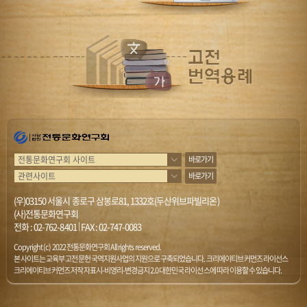
바로가기
바로가기
(우)03150 서울시 종로구 삼봉로81, 1332호(두산위브파빌리온)
(사)전통문화연구회
전화 :
02-762-8401
|
FAX : 02-747-0083
Copyright (c) 2022 전통문화연구회 All rights reserved.
본 사이트는 교육부 고전문헌 국역지원사업의 지원으로 구축되었습니다. 크리에이티브 커먼즈 라이선스
크리에이티브 커먼즈 저작자표시-비영리-변경금지 2.0 대한민국 라이선스에 따라 이용할 수 있습니다.