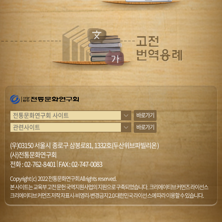
바로가기
바로가기
(우)03150 서울시 종로구 삼봉로81, 1332호(두산위브파빌리온)
(사)전통문화연구회
전화 :
02-762-8401
|
FAX : 02-747-0083
Copyright (c) 2022 전통문화연구회 All rights reserved.
본 사이트는 교육부 고전문헌 국역지원사업의 지원으로 구축되었습니다. 크리에이티브 커먼즈 라이선스
크리에이티브 커먼즈 저작자표시-비영리-변경금지 2.0 대한민국 라이선스에 따라 이용할 수 있습니다.