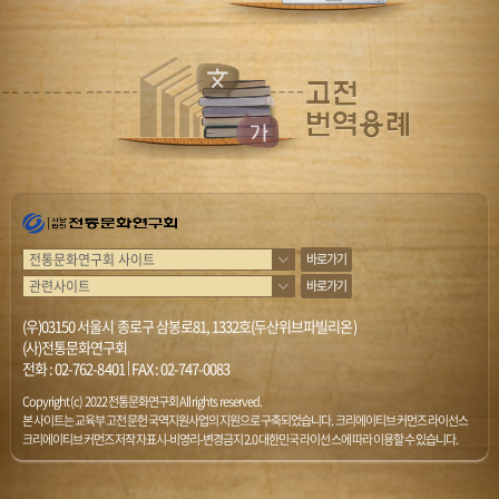
바로가기
바로가기
(우)03150 서울시 종로구 삼봉로81, 1332호(두산위브파빌리온)
(사)전통문화연구회
전화 :
02-762-8401
|
FAX : 02-747-0083
Copyright (c) 2022 전통문화연구회 All rights reserved.
본 사이트는 교육부 고전문헌 국역지원사업의 지원으로 구축되었습니다. 크리에이티브 커먼즈 라이선스
크리에이티브 커먼즈 저작자표시-비영리-변경금지 2.0 대한민국 라이선스에 따라 이용할 수 있습니다.