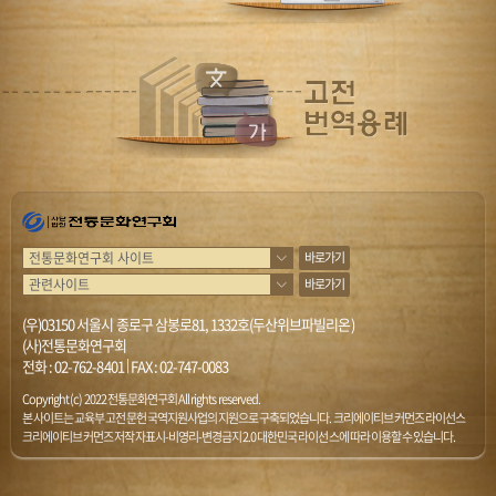
바로가기
바로가기
(우)03150 서울시 종로구 삼봉로81, 1332호(두산위브파빌리온)
(사)전통문화연구회
전화 :
02-762-8401
|
FAX : 02-747-0083
Copyright (c) 2022 전통문화연구회 All rights reserved.
본 사이트는 교육부 고전문헌 국역지원사업의 지원으로 구축되었습니다. 크리에이티브 커먼즈 라이선스
크리에이티브 커먼즈 저작자표시-비영리-변경금지 2.0 대한민국 라이선스에 따라 이용할 수 있습니다.