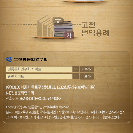
바로가기
바로가기
(우)03150 서울시 종로구 삼봉로81, 1332호(두산위브파빌리온)
(사)전통문화연구회
전화 :
02-762-8401
|
FAX : 02-747-0083
Copyright (c) 2022 전통문화연구회 All rights reserved.
본 사이트는 교육부 고전문헌 국역지원사업의 지원으로 구축되었습니다. 크리에이티브 커먼즈 라이선스
크리에이티브 커먼즈 저작자표시-비영리-변경금지 2.0 대한민국 라이선스에 따라 이용할 수 있습니다.