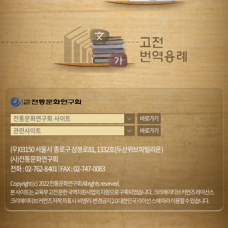
바로가기
바로가기
(우)03150 서울시 종로구 삼봉로81, 1332호(두산위브파빌리온)
(사)전통문화연구회
전화 :
02-762-8401
|
FAX : 02-747-0083
Copyright (c) 2022 전통문화연구회 All rights reserved.
본 사이트는 교육부 고전문헌 국역지원사업의 지원으로 구축되었습니다. 크리에이티브 커먼즈 라이선스
크리에이티브 커먼즈 저작자표시-비영리-변경금지 2.0 대한민국 라이선스에 따라 이용할 수 있습니다.