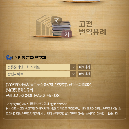
바로가기
바로가기
(우)03150 서울시 종로구 삼봉로81, 1332호(두산위브파빌리온)
(사)전통문화연구회
전화 :
02-762-8401
|
FAX : 02-747-0083
Copyright (c) 2022 전통문화연구회 All rights reserved.
본 사이트는 교육부 고전문헌 국역지원사업의 지원으로 구축되었습니다. 크리에이티브 커먼즈 라이선스
크리에이티브 커먼즈 저작자표시-비영리-변경금지 2.0 대한민국 라이선스에 따라 이용할 수 있습니다.