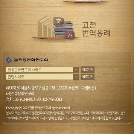
바로가기
바로가기
(우)03150 서울시 종로구 삼봉로81, 1332호(두산위브파빌리온)
(사)전통문화연구회
전화 :
02-762-8401
|
FAX : 02-747-0083
Copyright (c) 2022 전통문화연구회 All rights reserved.
본 사이트는 교육부 고전문헌 국역지원사업의 지원으로 구축되었습니다. 크리에이티브 커먼즈 라이선스
크리에이티브 커먼즈 저작자표시-비영리-변경금지 2.0 대한민국 라이선스에 따라 이용할 수 있습니다.