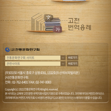
바로가기
바로가기
(우)03150 서울시 종로구 삼봉로81, 1332호(두산위브파빌리온)
(사)전통문화연구회
전화 :
02-762-8401
|
FAX : 02-747-0083
Copyright (c) 2022 전통문화연구회 All rights reserved.
본 사이트는 교육부 고전문헌 국역지원사업의 지원으로 구축되었습니다. 크리에이티브 커먼즈 라이선스
크리에이티브 커먼즈 저작자표시-비영리-변경금지 2.0 대한민국 라이선스에 따라 이용할 수 있습니다.